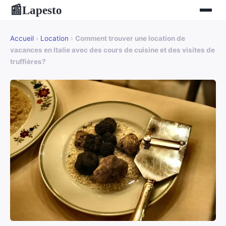
Lapesto
📰
Accueil
›
Location
›
Comment trouver une location de
vacances en Italie avec des cours de cuisine et des visites de
truffières?